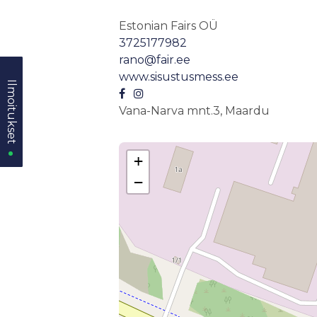
Estonian Fairs OÜ
3725177982
rano@fair.ee
www.sisustusmess.ee
Ilmoitukset
Ilmoitukset
Vana-Narva mnt.3, Maardu
+
−