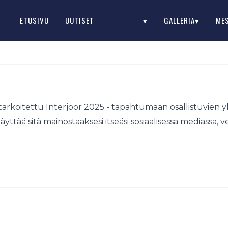
ETUSIVU
UUTISET
▾
GALLERIA▾
ME
 tarkoitettu Interjöör 2025 - tapahtumaan osallistuvien
äyttää sitä mainostaaksesi itseäsi sosiaalisessa mediassa, ve