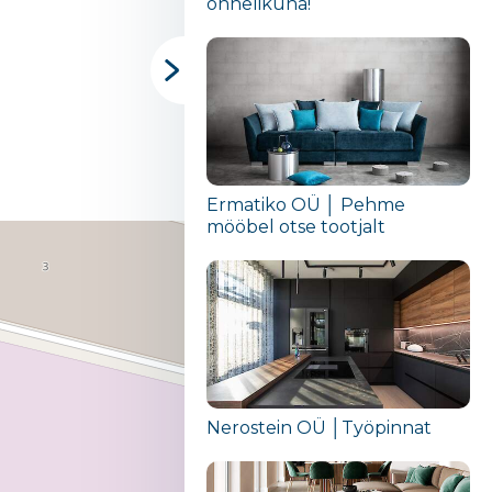
õnnelikuna!“
Ermatiko OÜ │ Pehme
mööbel otse tootjalt
Nerostein OÜ │Työpinnat