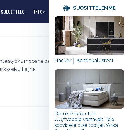
SUOSITTELEMME
SSULUETTELO
INFO▾
FI
Häcker │ Keittiökalusteet
 yhteistyökumppaneiden ja
rkkosivuilla jne.
Delux Production
OÜ/"Voodid vastavalt Teie
soovidele otse tootjalt/Ärka