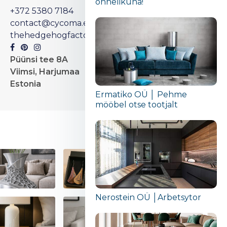
õnnelikuna!“
+372 5380 7184
contact@cycoma.ee
thehedgehogfactory.com/
Püünsi tee 8A
Viimsi, Harjumaa
Estonia
Ermatiko OÜ │ Pehme
mööbel otse tootjalt
Nerostein OÜ │Arbetsytor