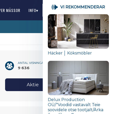
VI REKOMMENDERAR
VER MÄSSOR
INFO▾
SE
Häcker │ Köksmöbler
ANTAL VISNINGAR
9 636
Aktie
Delux Production
OÜ/"Voodid vastavalt Teie
soovidele otse tootjalt/Ärka