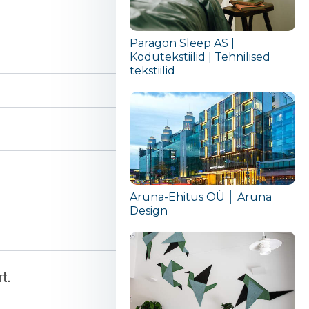
Paragon Sleep AS |
Kodutekstiilid | Tehnilised
tekstiilid
Aruna-Ehitus OÜ │ Aruna
Design
rt.