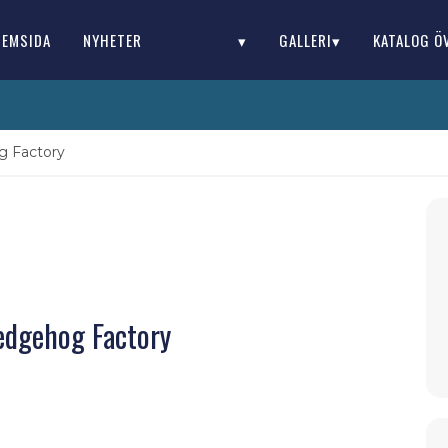
HEMSIDA
NYHETER
▾
GALLERI▾
KATALOG Ö
 Factory
edgehog Factory