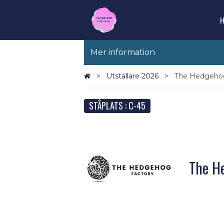
Mer information
Utställare 2026
The Hedgehog
STÅPLATS : C-45
The H