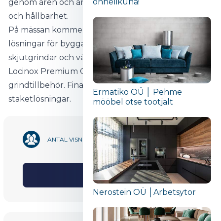
õnnelikuna!“
genom åren och är övertygade om deras kvalitet
och hållbarhet.
På mässan kommer vi att erbjuda. Kompletta
lösningar för byggarbetsplatser - mobila stängsel,
skjutgrindar och vändkors. EMTA accesslösning.
Locinox Premium Class tillträdeskontroll och
grindtillbehör. Fina barriärer och automatiska
Ermatiko OÜ │ Pehme
staketlösningar.
mööbel otse tootjalt
27 108
ANTAL VISNINGAR
Aktie
Nerostein OÜ │Arbetsytor