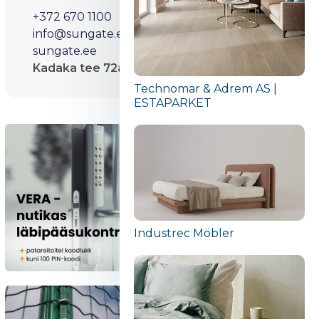
+372 670 1100
info@sungate.ee
sungate.ee
Kadaka tee 72a, 12618 Tallinn, Estonia
Technomar & Adrem AS |
ESTAPARKET
Industrec Möbler