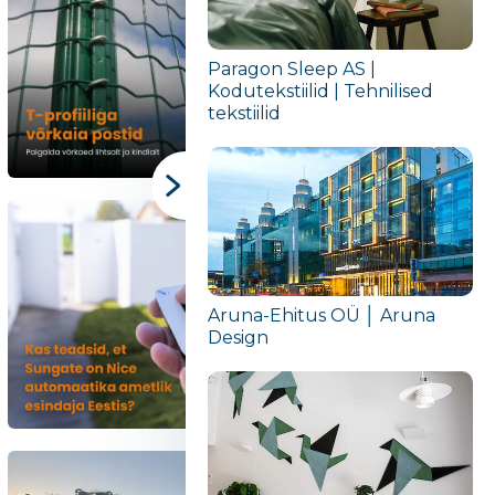
Paragon Sleep AS |
Kodutekstiilid | Tehnilised
tekstiilid
Aruna-Ehitus OÜ │ Aruna
Design