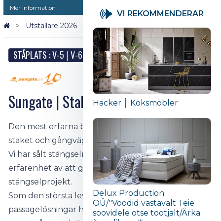
Mer information
VI REKOMMENDERAR
Utställare 2026
Sungate | Staket, barriärer
STÅPLATS : V-5│V-6
Sungate | Staket, barriärer
Häcker │ Köksmöbler
Den mest erfarna byggaren av högkvalitativa
staket och gångvägar i Baltikum.
Vi har sålt stängselmaterial i över 20 år och har
erfarenhet av att genomföra tekniskt krävande
stängselprojekt.
Delux Production
Som den största leverantören av stängsel- och
OÜ/"Voodid vastavalt Teie
passagelösningar har vi testat alla våra produkter
soovidele otse tootjalt/Ärka