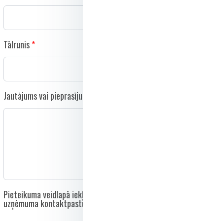
Tālrunis
Jautājums vai pieprasījums
Pieteikuma veidlapā iekļautie dati tiks nosūtīti tieši uz
uzņēmuma kontaktpastu un netiks nodoti trešām personām.