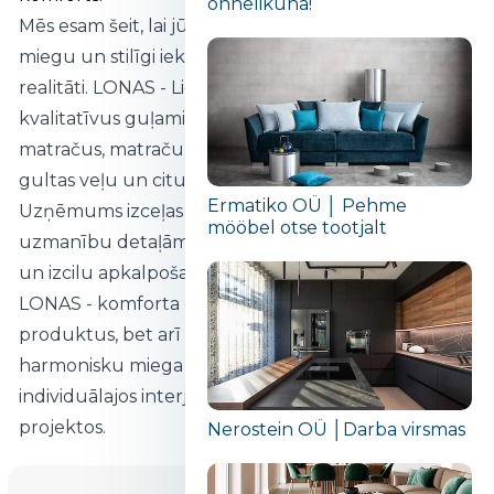
õnnelikuna!“
Mēs esam šeit, lai jūsu sapni par ērtu, kvalitatīvu
miegu un stilīgi iekārtotu guļamistabu padarītu par
realitāti. LONAS - Lietuvas zīmols, kas rada
kvalitatīvus guļamistabas produktus: gultas,
matračus, matraču pārvalkus, spilvenus, segas,
gultas veļu un citus komforta risinājumus.
Ermatiko OÜ │ Pehme
Uzņēmums izceļas ar ilggadēju meistarību,
mööbel otse tootjalt
uzmanību detaļām, dabīgu materiālu izmantošanu
un izcilu apkalpošanu.
LONAS - komforta eksperts, kas piedāvā ne tikai
produktus, bet arī holistisku un estētiski
harmonisku miega pieredzi - vērtīgu gan
individuālajos interjeros, gan profesionālos
projektos.
Nerostein OÜ │Darba virsmas