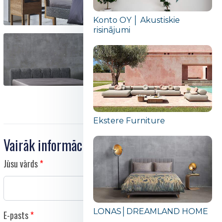
Konto OY │ Akustiskie
risinājumi
Ekstere Furniture
Vairāk informācijas
Jūsu vārds
LONAS│DREAMLAND HOME
E-pasts