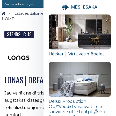
Vairāk informācijas
MĒS IESAKA
Izstādes dalībnieki 2026
LONAS│DREAMLAND
HOME
STENDS : C-19
Häcker │ Virtuves mēbeles
LONAS│DREAMLAND HOME
Jau vairāk nekā trīs gadu desmitus LONAS ir radījis
augstākās klases gultas, matračus un guļamistabas
Delux Production
OÜ/"Voodid vastavalt Teie
tekstilizstrādājumus, kurus raksturo kvalitāte un
soovidele otse tootjalt/Ärka
komforts.