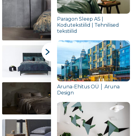
Paragon Sleep AS |
Kodutekstiilid | Tehnilised
tekstiilid
Aruna-Ehitus OÜ │ Aruna
Design