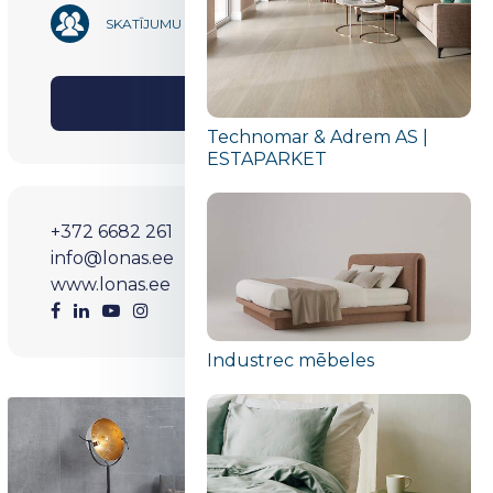
23 121
SKATĪJUMU SKAITS
DALĪTIES
Technomar & Adrem AS |
ESTAPARKET
+372 6682 261
info@lonas.ee
www.lonas.ee
Industrec mēbeles