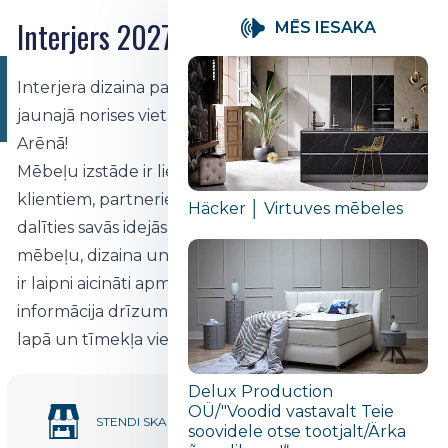
Interjers 2027
MĒS IESAKA
UZ TIKŠANOS 16.-18.
Interjera dizaina pasaule, satiekamies atkal! Jau
APRĪLĪ UNIBET ARĒNĀ
jaunajā norises vietā 2027. gada 16.-18. aprīlī Unibet
Arēnā!
Mēbeļu izstāde ir lieliska iespēja klātienē tikties ar
klientiem, partneriem un piegādātājiem, kā arī
Häcker │ Virtuves mēbeles
dalīties savās idejās un pārdomās. Visi interjera,
mēbeļu, dizaina un nekustamā īpašuma uzņēmumi
ir laipni aicināti apmeklēt Unibet Arēnu. Sīkāka
informācija drīzumā būs pieejama mūsu facebook
lapā un tīmekļa vietnē.
Delux Production
OÜ/"Voodid vastavalt Teie
111
STENDI SKAITĀS
soovidele otse tootjalt/Ärka