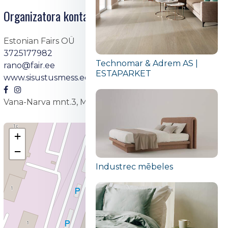
Organizatora kontakti
Estonian Fairs OÜ
3725177982
Technomar & Adrem AS |
rano@fair.ee
ESTAPARKET
www.sisustusmess.ee
Vana-Narva mnt.3, Maardu
+
−
Industrec mēbeles