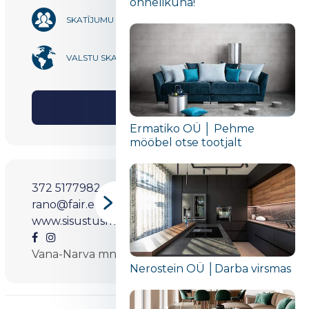
õnnelikuna!“
89 897
SKATĪJUMU SKAITS
2
VALSTU SKAITS
DALĪTIES
Ermatiko OÜ │ Pehme
mööbel otse tootjalt
372 5177982
rano@fair.ee
www.sisustusmess.ee
Vana-Narva mnt.3, Maardu
Nerostein OÜ │Darba virsmas