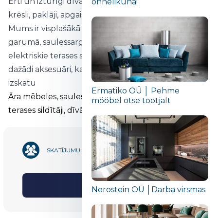
Ērti un izturīgi dīvāni un krēsli, stilīgi ēdamgaldi un
õnnelikuna!“
krēsli, paklāji, apgaismojums un aksesuāri.
Mums ir visplašākā āra mēbeļu izvēle visa gada
garumā, saulessargi (izturīgi pret vēju līdz 65 km/h),
elektriskie terases sildītāji un gāzes sildītāji, kā arī
dažādi aksesuāri, kas piešķirs jūsu āra telpai unikālu
izskatu
Ermatiko OÜ │ Pehme
Āra mēbeles, saulessargi, ēdamgaldi un krēsli,
mööbel otse tootjalt
terases sildītāji, dīvāni, paklāji.
11 167
SKATĪJUMU SKAITS
DALĪTIES
Nerostein OÜ │Darba virsmas