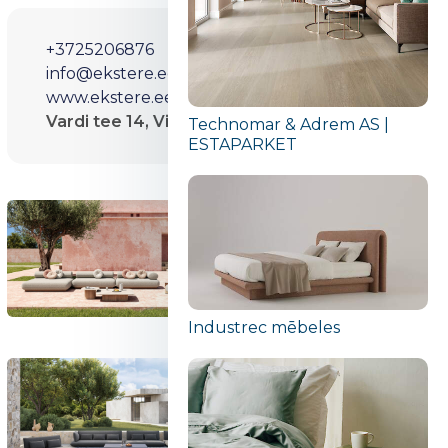
+3725206876
info@ekstere.ee
www.ekstere.ee
Vardi tee 14, Viimsi 74001, Harjumaa Eesti
Technomar & Adrem AS |
ESTAPARKET
Industrec mēbeles