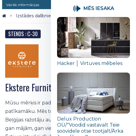
Vairāk informācijas
MĒS IESAKA
Izstādes dalībnieki 2026
Ekstere Furniture
STENDS : C-30
Häcker │ Virtuves mēbeles
Ekstere Furniture
Mūsu mērķis ir padarīt dzīvi skaistāku, ērtāku un
patīkamāku. Mēs to darām, piedāvājot plašu
Delux Production
Beļģijas ražotāju augstas kvalitātes mēbeļu klāstu
OÜ/"Voodid vastavalt Teie
gan mājām, gan viesnīcām un restorāniem.
soovidele otse tootjalt/Ärka