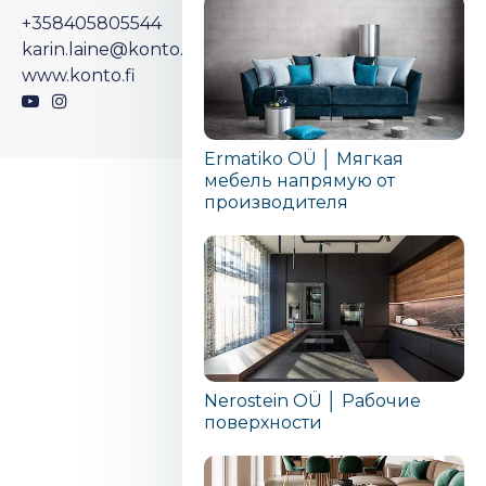
+358405805544
karin.laine@konto.fi
www.konto.fi
Ermatiko OÜ │ Мягкая
мебель напрямую от
производителя
Nerostein OÜ │ Рабочие
поверхности