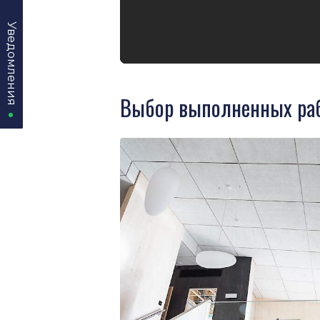
Уведомления
Уведомления
Выбор выполненных ра