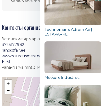
Vana-Narva mnt.3, Maardu
Контакты организатора
Technomar & Adrem AS |
ESTAPARKET
Эстонские ярмарки OÜ
3725177982
rano@fair.ee
www.sisustusmess.ee
Vana-Narva mnt.3, Maardu
Мебель Industrec
+
−