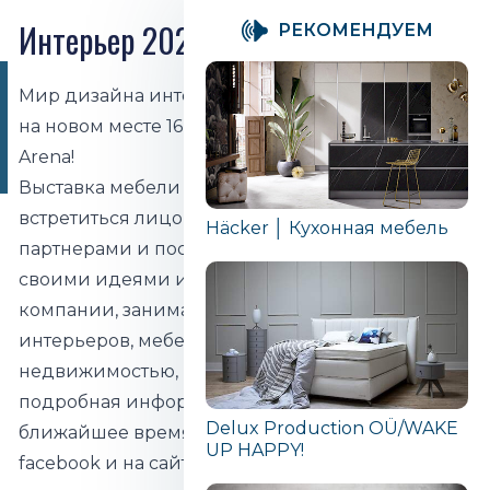
Интерьер 2027
PЕКОМЕНДУЕМ
УВИДИМСЯ 16-18
Мир дизайна интерьера, встретимся снова! Уже
АПРЕЛЯ НА АРЕНЕ
на новом месте 16-18 апреля 2027 года в Unibet
UNIBET
Arena!
Выставка мебели - это прекрасная возможность
встретиться лицом к лицу с клиентами,
Häcker │ Кухонная мебель
партнерами и поставщиками и поделиться
своими идеями и мыслями. Приглашаем все
компании, занимающиеся дизайном
интерьеров, мебелью, проектированием и
недвижимостью, посетить Unibet Arena. Более
подробная информация будет доступна в
Delux Production OÜ/WAKE
ближайшее время на нашей странице в
UP HAPPY!
facebook и на сайте.