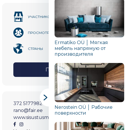
115
УЧАСТНИКОВ
89 555
ПРОСМОТРОВ
Ermatiko OÜ │ Мягкая
мебель напрямую от
2
СТРАНЫ
производителя
ПОДЕЛИТЬСЯ
372 5177982
Nerostein OÜ │ Рабочие
rano@fair.ee
поверхности
www.sisustusmess.ee