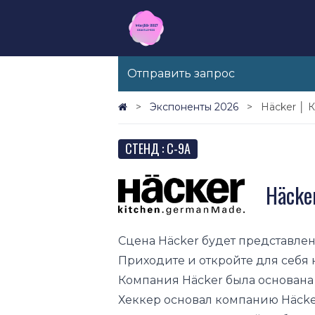
Отправить запрос
Экспоненты 2026
Häcker │ 
СТЕНД : C-9A
Häcke
Сцена Häcker будет представлена 
Приходите и откройте для себя
Компания Häcker была основана
Хеккер основал компанию Häcker