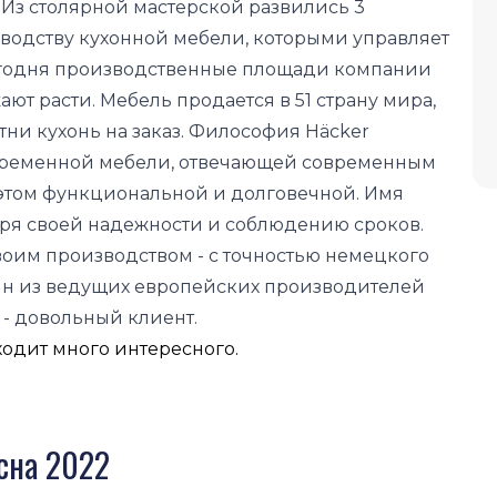
 Из столярной мастерской развились 3
одству кухонной мебели, которыми управляет
 Сегодня производственные площади компании
ают расти. Мебель продается в 51 страну мира,
ни кухонь на заказ. Философия Häcker
овременной мебели, отвечающей современным
 этом функциональной и долговечной. Имя
аря своей надежности и соблюдению сроков.
воим производством - с точностью немецкого
дин из ведущих европейских производителей
 - довольный клиент.
ходит много интересного.
сна 2022