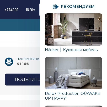
PЕКОМЕНДУЕМ
КАТАЛОГ
INFO▾
RU
Häcker │ Кухонная мебель
ПРОСМОТРОВ
41 166
ПОДЕЛИТЬСЯ
Delux Production OÜ/WAKE
UP HAPPY!