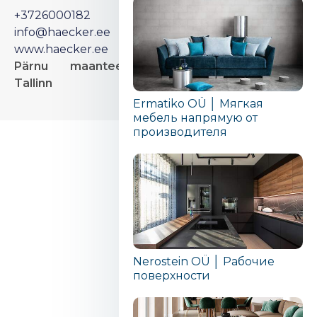
+3726000182
info@haecker.ee
www.haecker.ee
Pärnu maantee 126,
Tallinn
Ermatiko OÜ │ Мягкая
мебель напрямую от
производителя
Nerostein OÜ │ Рабочие
поверхности