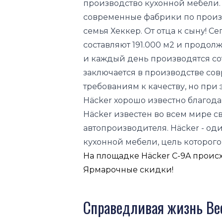
производство кухонной мебели.
современные фабрики по произв
семья Хеккер. От отца к сыну!
составляют 191.000 м2 и продолж
и каждый день производятся сот
заключается в производстве с
требованиям к качеству, но при
Häcker хорошо известно благод
Häcker известен во всем мире с
автопроизводителя. Häcker - о
кухонной мебели, цель которого
На площадке Häcker C-9A проис
Ярмарочные скидки!
Справедливая жизнь Ве