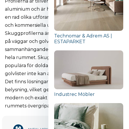
Profilerna är tillverkade av högkvalitativt
aluminium och är hållbara, mångsidiga och finns i
en rad olika utföranden som passar både bostäder
och kommersiella utrymmen.
Skuggprofilerna är lämpliga för användning i tak,
Technomar & Adrem AS |
på väggar och golv, vilket gör att du kan skapa
ESTAPARKET
sammanhängande och genomtänkta lösningar i
hela rummet. Skuggprofiler för golv är t.ex. särskilt
populära för dolda dörrar där konventionella
golvlister inte kan användas.
Det finns lösningar både med och utan LED-
belysning, vilket ger dig friheten att designa en
Industrec Möbler
modern och exakt interiör där varje detalj bidrar till
rummets övergripande estetik.