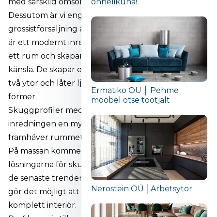
med särskild omsorg om detaljerna.
õnnelikuna!“
Dessutom är vi engagerade i detaljhandel och
grossistförsäljning av skuggprofiler. Skuggprofiler
är ett modernt inredningselement som ger djup åt
ett rum och skapar en ren, minimalistisk visuell
känsla. De skapar ett elegant mellanrum mellan
två ytor och låter ljuset leka med skuggor och
Ermatiko OÜ │ Pehme
former.
mööbel otse tootjalt
Skuggprofiler med integrerad LED-belysning ger
inredningen en mysig och balanserad känsla och
framhäver rummets arkitektur och designdetaljer.
På mässan kommer vi att visa upp de senaste
lösningarna för skuggprofiler, som representerar
de senaste trenderna inom inredningsdesign och
Nerostein OÜ │Arbetsytor
gör det möjligt att skapa en särskilt ren och
komplett interiör.