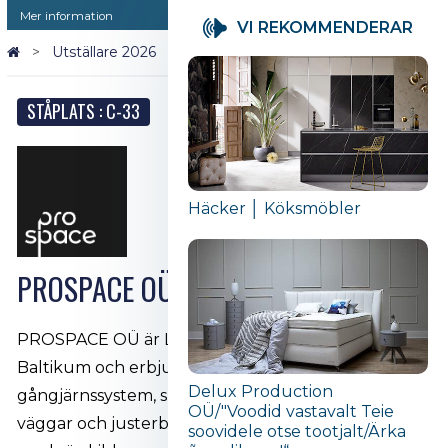
Mer information
VI REKOMMENDERAR
Utställare 2026
PROSPACE OÜ
STÅPLATS : C-33
Häcker │ Köksmöbler
PROSPACE OÜ
PROSPACE OÜ är Leons officiella representant i
Baltikum och erbjuder högkvalitativa dolda
Delux Production
gångjärnssystem, skjutbara lösningar för infällda
OÜ/"Voodid vastavalt Teie
väggar och justerbara dörrkarmar - allt utformat
soovidele otse tootjalt/Ärka