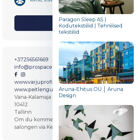
1 167
ANTAL VISNINGAR
Paragon Sleep AS |
Aktie
Kodutekstiilid | Tehnilised
tekstiilid
+37256561669
info@prospace.ee
www.varjuprofiilid.ee
Aruna-Ehitus OÜ │ Aruna
www.peitlenguksed.ee
Design
Vana-Kalamaja 8-110
10412
Tallinn
Om du kommer med bil tar du dig direkt till
salongen via Kesk-Kalamaja-gatan.