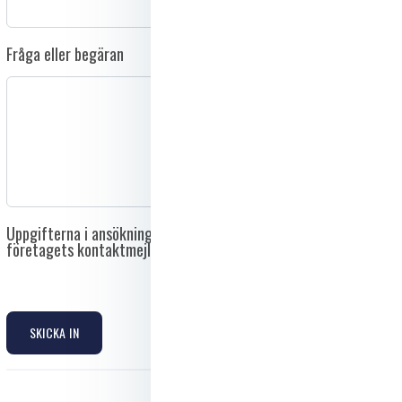
Fråga eller begäran
Uppgifterna i ansökningsformuläret skickas direkt till
företagets kontaktmejl och delas inte med tredje part.
SKICKA IN