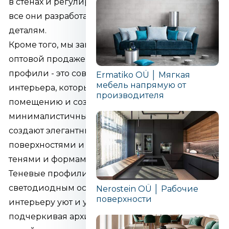
в стенах и регулируемые дверные коробки -
все они разработаны с особым вниманием к
деталям.
Кроме того, мы занимаемся розничной и
оптовой продажей теневых профилей. Теневые
профили - это современный элемент дизайна
Ermatiko OÜ │ Мягкая
мебель напрямую от
интерьера, который добавляет глубину
производителя
помещению и создает чистый,
минималистичный визуальный образ. Они
создают элегантный зазор между двумя
поверхностями и позволяют свету играть с
тенями и формами.
Теневые профили со встроенным
светодиодным освещением придают
Nerostein OÜ │ Рабочие
поверхности
интерьеру уют и уравновешенность,
подчеркивая архитектуру и особенности