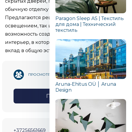
скрытых дверей, где невозможно использовать
обычную отделку пола.
Предлагаются решения как со светодиодным
Paragon Sleep AS | Текстиль
для дома | Технический
освещением, так и без него, что дает вам
текстиль
возможность создать современный и точный
интерьер, в котором каждая деталь вносит свой
вклад в общую эстетику помещения.
1 165
ПРОСМОТРОВ
Aruna-Ehitus OÜ │ Aruna
Design
ПОДЕЛИТЬСЯ
+37256561669