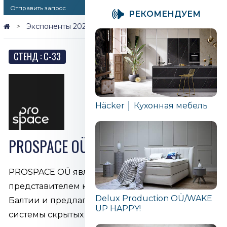
Отправить запрос
PЕКОМЕНДУЕМ
Экспоненты 2026
PROSPACE OÜ
СТЕНД : C-33
Häcker │ Кухонная мебель
PROSPACE OÜ
PROSPACE OÜ является официальным
представителем компании Leon в странах
Delux Production OÜ/WAKE
Балтии и предлагает высококачественные
UP HAPPY!
системы скрытых петель, раздвижные решения