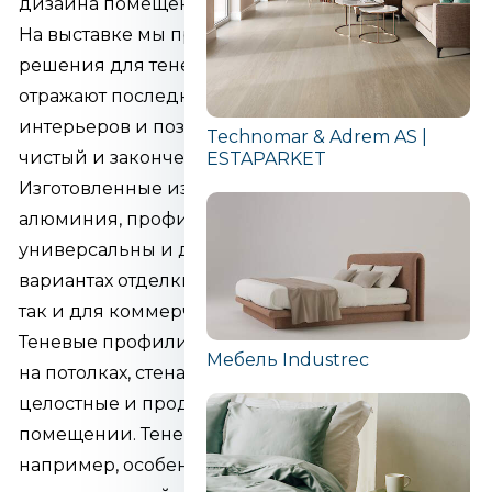
дизайна помещения.
На выставке мы представим новейшие
решения для теневых профилей, которые
отражают последние тенденции в дизайне
интерьеров и позволяют создать особенно
Technomar & Adrem AS |
чистый и законченный интерьер.
ESTAPARKET
Изготовленные из высококачественного
алюминия, профили долговечны,
универсальны и доступны в различных
вариантах отделки, подходящих как для жилых,
так и для коммерческих помещений.
Теневые профили подходят для использования
Мебель Industrec
на потолках, стенах и полах, позволяя создавать
целостные и продуманные решения во всем
помещении. Теневые профили для пола,
например, особенно популярны в случае