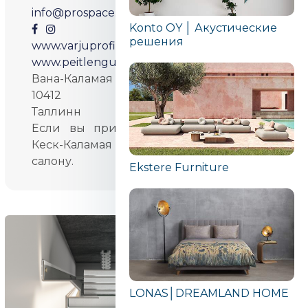
info@prospace.ee
Konto OY │ Акустические
решения
www.varjuprofiilid.ee
www.peitlenguksed.ee
Вана-Каламая 8-110
10412
Таллинн
Если вы приехали на машине, улица
Кеск-Каламая приведет вас прямо к
салону.
Ekstere Furniture
LONAS│DREAMLAND HOME