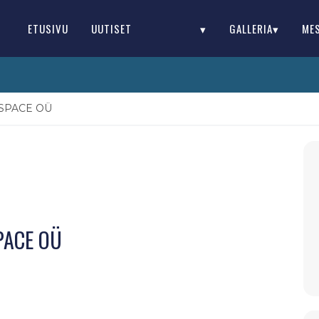
ETUSIVU
UUTISET
▾
GALLERIA▾
ME
SPACE OÜ
PACE OÜ