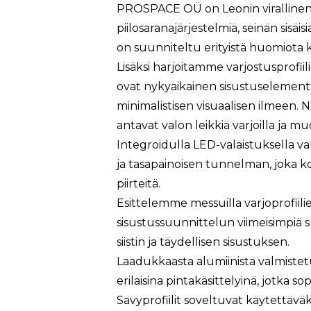
PROSPACE OÜ on Leonin virallinen ed
piilosaranajärjestelmiä, seinän sisäi
on suunniteltu erityistä huomiota ki
Lisäksi harjoitamme varjostusprofiili
ovat nykyaikainen sisustuselementti
minimalistisen visuaalisen ilmeen. 
antavat valon leikkiä varjoilla ja mu
Integroidulla LED-valaistuksella var
ja tasapainoisen tunnelman, joka 
piirteitä.
Esittelemme messuilla varjoprofiili
sisustussuunnittelun viimeisimpiä s
siistin ja täydellisen sisustuksen.
Laadukkaasta alumiinista valmistetut
erilaisina pintakäsittelyinä, jotka sop
Sävyprofiilit soveltuvat käytettäväksi 