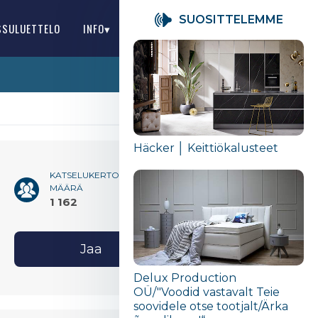
SUOSITTELEMME
SSULUETTELO
INFO▾
FI
Häcker │ Keittiökalusteet
KATSELUKERTOJEN
MÄÄRÄ
1 162
Jaa
Delux Production
OÜ/"Voodid vastavalt Teie
soovidele otse tootjalt/Ärka