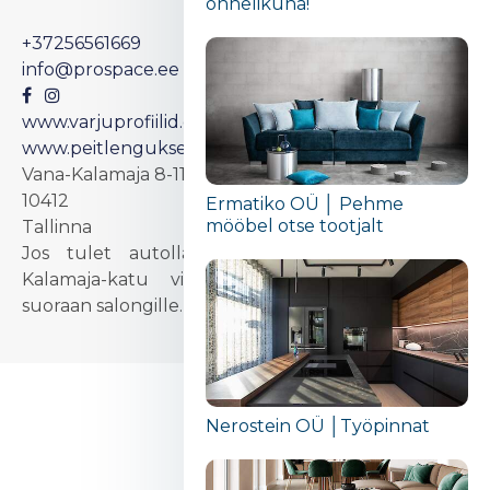
õnnelikuna!“
+37256561669
info@prospace.ee
www.varjuprofiilid.ee
www.peitlenguksed.ee
Vana-Kalamaja 8-110
10412
Ermatiko OÜ │ Pehme
mööbel otse tootjalt
Tallinna
Jos tulet autolla, Kesk-
Kalamaja-katu vie sinut
suoraan salongille.
Nerostein OÜ │Työpinnat