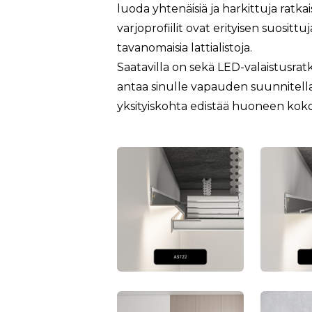
luoda yhtenäisiä ja harkittuja ratk
varjoprofiilit ovat erityisen suosittuj
tavanomaisia lattialistoja.
Saatavilla on sekä LED-valaistusratk
antaa sinulle vapauden suunnitella
yksityiskohta edistää huoneen koko