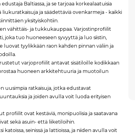
ustaja Baltiassa, ja se tarjoaa korkealaatuisia
siä liukuratkaisuja ja säädettäviä ovenkarmeja - kaikki
innittäen yksityiskohtiin.
en vähittäis- ja tukkukauppaa. Varjostinprofiilit
, joka tuo huoneeseen syvyyttä ja luo siistin,
Ne luovat tyylikkään raon kahden pinnan väliin ja
odoilla.
ustetut varjoprofiilit antavat sisätiloille kodikkaan
korostaa huoneen arkkitehtuuria ja muotoilun
en uusimpia ratkaisuja, jotka edustavat
uuntauksia ja joiden avulla voit luoda erityisen
 profiilit ovat kestäviä, monipuolisia ja saatavana
ivat sekä asuin- että liiketiloihin.
katoissa, seinissä ja lattioissa, ja niiden avulla voit