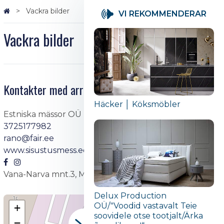
Vackra bilder
VI REKOMMENDERAR
Vackra bilder
Kontakter med arrangören
Häcker │ Köksmöbler
Estniska mässor OÜ
3725177982
rano@fair.ee
www.sisustusmess.ee
Vana-Narva mnt.3, Maardu
Delux Production
OÜ/"Voodid vastavalt Teie
+
soovidele otse tootjalt/Ärka
−