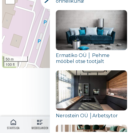
õnnelikuna!“
Ermatiko OÜ │ Pehme
50 m
mööbel otse tootjalt
100 ft
Leaflet
|
©
OpenStreetMap contributors
Nerostein OÜ │Arbetsytor
STARTSIDA
MEDDELANDEN
LOGGA IN
SE
MENU