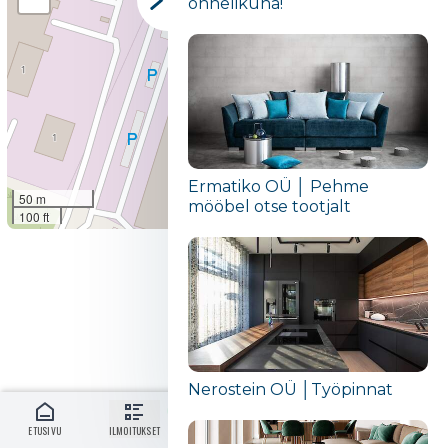
õnnelikuna!“
Ermatiko OÜ │ Pehme
50 m
mööbel otse tootjalt
100 ft
Leaflet
|
©
OpenStreetMap contributors
Nerostein OÜ │Työpinnat
ETUSIVU
ILMOITUKSET
KIRJAUDU SISÄÄN
FI
MENU