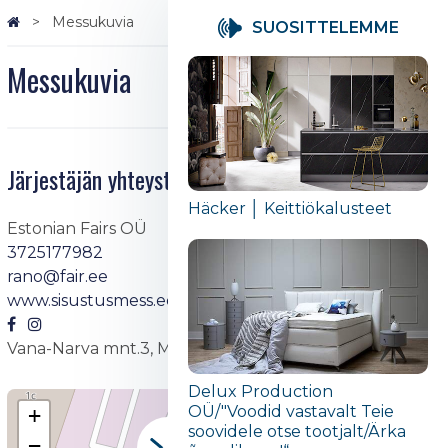
Messukuvia
SUOSITTELEMME
Messukuvia
Järjestäjän yhteystiedot
Häcker │ Keittiökalusteet
Estonian Fairs OÜ
3725177982
rano@fair.ee
www.sisustusmess.ee
Vana-Narva mnt.3, Maardu
Delux Production
OÜ/"Voodid vastavalt Teie
+
soovidele otse tootjalt/Ärka
−