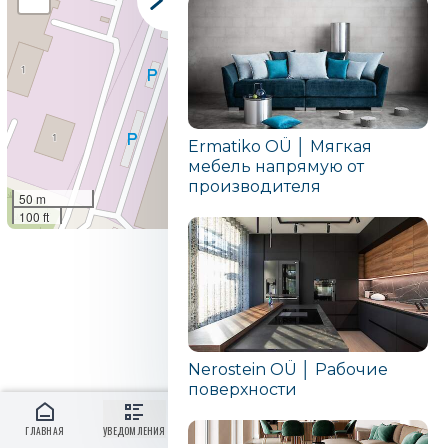
Ermatiko OÜ │ Мягкая
мебель напрямую от
производителя
50 m
100 ft
Leaflet
|
©
OpenStreetMap contributors
Nerostein OÜ │ Рабочие
поверхности
ГЛАВНАЯ
УВЕДОМЛЕНИЯ
ВОЙТИ
RU
МЕНЮ