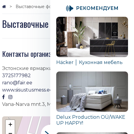
Выставочные фотографии
PЕКОМЕНДУЕМ
Выставочные фотографии
Контакты организатора
Häcker │ Кухонная мебель
Эстонские ярмарки OÜ
3725177982
rano@fair.ee
www.sisustusmess.ee
Vana-Narva mnt.3, Maardu
Delux Production OÜ/WAKE
UP HAPPY!
+
−