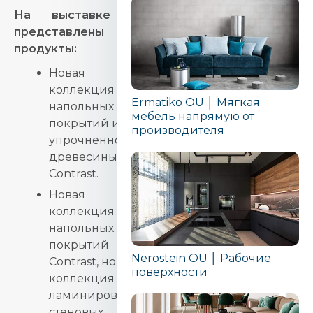
На выставке будут
представлены новые
продукты:
Новая
коллекция
Ermatiko OÜ │ Мягкая
напольных
мебель напрямую от
покрытий из
производителя
упрочненной
древесины
Contrast.
Новая
коллекция
напольных
покрытий
Nerostein OÜ │ Рабочие
Contrast, новая
поверхности
коллекция
ламинированных
стеновых