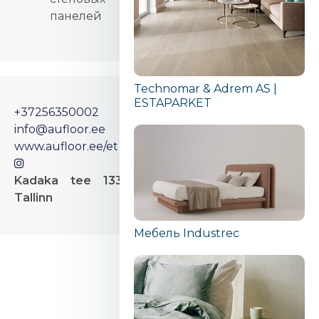
панелей
Technomar & Adrem AS |
ESTAPARKET
+37256350002
info@aufloor.ee
www.aufloor.ee/et
Kadaka tee 133, 12915
Tallinn
Мебель Industrec