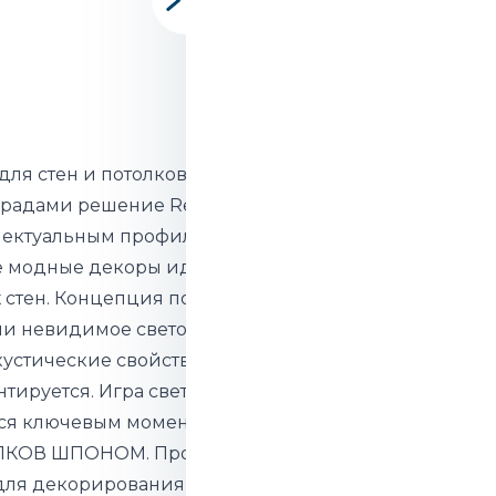
для стен и потолков MAESTRO
градами решение RedDot для
ллектуальным профилем.
е модные декоры идеально
 стен. Концепция позволяет
ли невидимое светодиодное
устические свойства. Легко
тируется. Игра света и линий,
тся ключевым моментом
ЛКОВ ШПОНОМ. Простое и
ля декорирования стен и