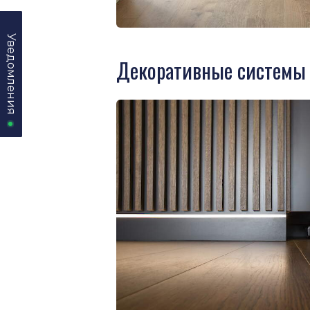
Уведомления
Уведомления
Декоративные системы 