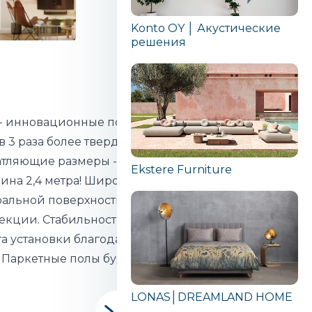
Konto OY │ Акустические
решения
- инновационные полы из дуба
в 3 раза более твердой, чем у
чатляющие размеры - ширина
Ekstere Furniture
лина 2,4 метра! Широкие
ральной поверхностью также
екции. Стабильность,
та установки благодаря лучшей
 Паркетные полы будущего,
LONAS│DREAMLAND HOME