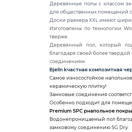
Деревянные полы с классом эк
для общественных помещений с
Доски размера XXL имеют ширину
Изготовлены по технологии Wo
тверже.
Деревянный пол, который по
благодаря своей более твердо
соединениям.
Bjelin k
частная композитная че
Самое износостойкое напольное
керамическую плитку!
Замковые соединения соответст
Особенно подходит для помещен
Premium SPC p
напольное покр
Водонепроницаемый пол благод
замковому соединению 5G Dry.