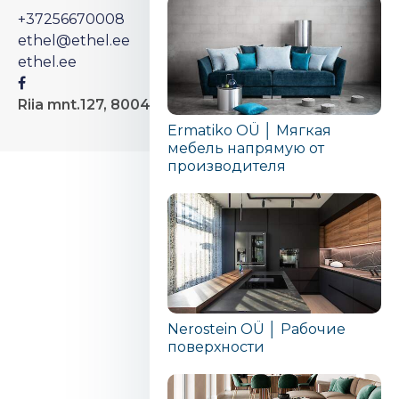
+37256670008
ethel@ethel.ee
ethel.ee
Riia mnt.127, 80042 Pärnu
Ermatiko OÜ │ Мягкая
мебель напрямую от
производителя
Nerostein OÜ │ Рабочие
поверхности