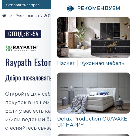
Отправить запрос
PЕКОМЕНДУЕМ
Экспоненты 2026
Raypath Estonia | Seilsat
СТЕНД : B1-5A
Raypath Estonia | Seilsat
Häcker │ Кухонная мебель
Добро пожаловать!
Откройте для себя захватывающий опыт
покупок в нашем интернет-магазине.
Если у вас есть какие-либо вопросы о покупках
Delux Production OÜ/WAKE
и/или ведении бизнеса, пожалуйста, не
UP HAPPY!
стесняйтесь связаться со мной.