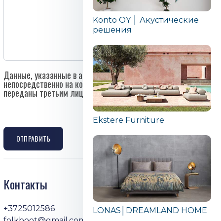
Konto OY │ Акустические
решения
Данные, указанные в анкете, будут отправлены
непосредственно на контактный e-mail компании и не будут
переданы третьим лицам.
Ekstere Furniture
ОТПРАВИТЬ
Контакты
+3725012586
LONAS│DREAMLAND HOME
folkboot@gmail.com