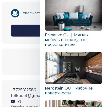
20 641
ПРОСМОТРОВ
ПОДЕЛИТЬСЯ
Ermatiko OÜ │ Мягкая
мебель напрямую от
производителя
E-Pood
Nerostein OÜ │ Рабочие
+3725012586
поверхности
folkboot@gmail.com