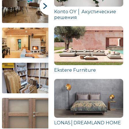
Konto OY │ Акустические
решения
Ekstere Furniture
LONAS│DREAMLAND HOME