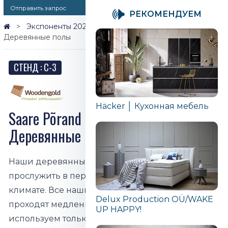
Отправить запрос
PЕКОМЕНДУЕМ
Экспоненты 2026
Saare Põrand OÜ │ Woodengold
Деревянные полы
СТЕНД : C-3
Häcker │ Кухонная мебель
Saare Põrand OÜ │ Woodengold
Деревянные полы
Наши деревянные полы сделаны так, чтобы
прослужить в переменчивом скандинавском
климате. Все наши материалы из дуба и ясеня
Delux Production OÜ/WAKE
проходят медленное отверждение. Мы
UP HAPPY!
используем только высококачественные