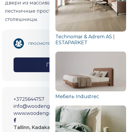
двери из массива дуба, подоконники,
лестничные проступи, столешницы, кухонные
столешницы.
Technomar & Adrem AS |
ESTAPARKET
26 262
ПРОСМОТРОВ
ПОДЕЛИТЬСЯ
Мебель Industrec
+3725644757
info@woodengold.com
www.woodengold.com/
Tallinn, Kadaka tee 44 tuba 28 II korrus