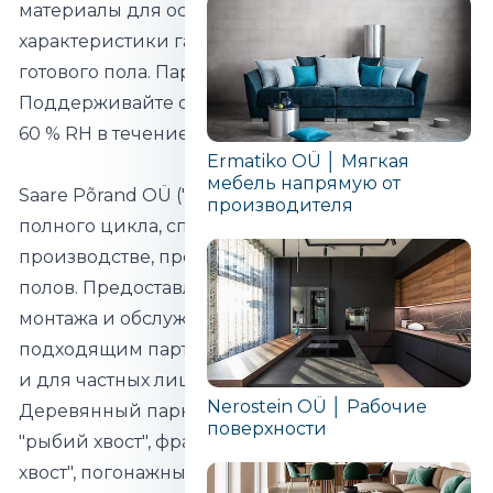
материалы для основания пола. Обе эти
характеристики гарантируют стабильность
готового пола. Паркет имеет точную геометрию.
Поддерживайте относительную влажность 40-
60 % RH в течение всего года.
Ermatiko OÜ │ Мягкая
мебель напрямую от
Saare Põrand OÜ ("Woodengold") - это компания
производителя
полного цикла, специализирующаяся на
производстве, продаже и укладке деревянных
полов. Предоставляя услуги от консультаций до
монтажа и обслуживания, мы являемся
подходящим партнером как для компаний, так
и для частных лиц.
Nerostein OÜ │ Рабочие
Деревянный паркет, паркетная доска, паркет
поверхности
"рыбий хвост", французский паркет "рыбий
хвост", погонажные изделия, межкомнатные