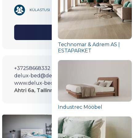
22 090
KÜLASTUSI
Jaga
Technomar & Adrem AS |
ESTAPARKET
+37258668332
delux-bed@delux.ee
www.delux-bed.com
Ahtri 6a, Tallinn
Industrec Mööbel