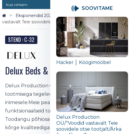
Küsi rohkem
SOOVITAME
Eksponendid 2026
Delux Production OÜ/"Voodid
vastavalt Teie soovidele otse tootjalt/Ärka õnnelikuna!“
STEND : C-32
Häcker │ Köögimööbel
Delux Beds & Bedding
Delux Production OÜ - Viljandis asuv voodite
tootmisega tegelev ettevõte, mis annab tööd 180
inimesele.Meie peamine eesmärk on arendada
funktsionaalseid tooteid, mis tagavad parima une.
Delux Production
Toodangu põhiosa moodustavad voodikomplektid,
OÜ/"Voodid vastavalt Teie
kõrge kvaliteediga padjad, tekid ja madratsid.
soovidele otse tootjalt/Ärka