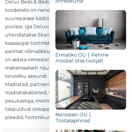
õnnelikuna!“
Delux Beds & Bedding kõige populaarsemateks
toodeteks on nende voodid, mis on tuntud oma
suurepärase käsitöö ja erakordse mugavuse
poolest. Iga Deluxi voodi valmistamisel
ühendatakse Skandinaavia hoolikas käsitöö
kaasaegse tootmistehnoloogiaga, et pakkuda
parimat võimalikku uneelamust. Nende eesmärk
Ermatiko OÜ │ Pehme
on aidata inimestel igat ärkveloleku hetke
mööbel otse tootjalt
maksimaalselt nautida, tagades puhanud ja
tervisliku seisundi.
Madratsid, partnerimadratsid, kattemadratsid,
madratsikaitsmed, voodid - kontinentaal,
pesukastiga, mootorvoodid, kusettid, jalutsikastid,
täispuidust öökappid, voodipesu, tekid, padjad,
Nerostein OÜ │
pleedid, hommikumantlid, rätikud, dekoor.
Töötasapinnad