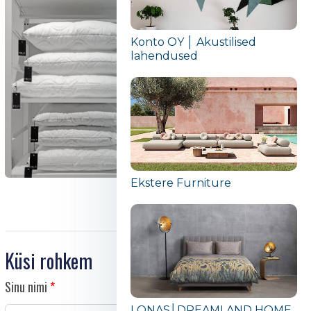
Konto OY │ Akustilised
lahendused
Ekstere Furniture
Küsi rohkem
Sinu nimi
LONAS│DREAMLAND HOME