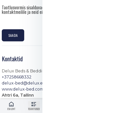
Taotlusvormis sisalduvad andmed saadetakse otse asutuse
kontaktmeilile ja neid ei edastata kolmandatele isikutele.
SAADA
Kontaktid
Delux Beds & Bedding
+37258668332
delux-bed@delux.ee
www.delux-bed.com
Ahtri 6a, Tallinn
ESILEHT
TEAVITUSED
LOGI SISSE
EE
MENÜÜ