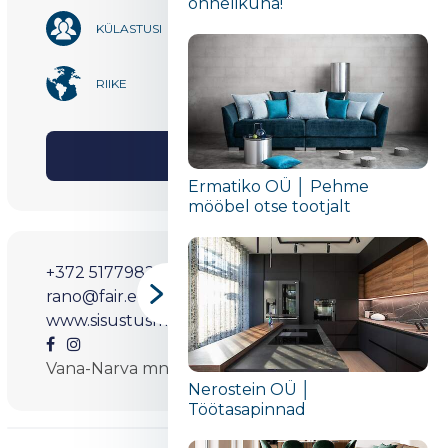
õnnelikuna!“
90 229
KÜLASTUSI
2
RIIKE
Jaga
Ermatiko OÜ │ Pehme
mööbel otse tootjalt
+372 5177982
rano@fair.ee
www.sisustusmess.ee
Vana-Narva mnt.3, Maardu
Nerostein OÜ │
Töötasapinnad