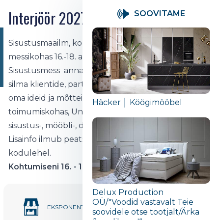
Interjöör 2027
SOOVITAME
KOHTUMISENI
Sisustusmaailm, kohtume taas! Ja seda juba uues
16.-18.APRILL UNIBET
messikohas 16.-18. aprill 2027 Unibet Arenal!
ARENAL
Sisustusmess annab hea võimaluse suhelda silmast
silma klientide, partnerite ja tarnijatega ning jagada
oma ideid ja mõtteid. Messi seekordses
Häcker │ Köögimööbel
toimumiskohas, Unibet Arenal on oodatud kõik
sisustus-, mööbli-, disaini- ja kinnisvarafirmad jne.
Lisainfo ilmub peatselt meie facebooki lehel ja
kodulehel.
Kohtumiseni 16. - 18. aprill Unibet Arenal!
Delux Production
OÜ/"Voodid vastavalt Teie
115
EKSPONENTE
soovidele otse tootjalt/Ärka