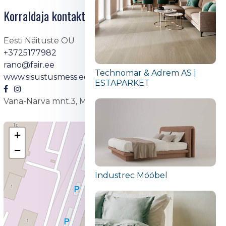
Korraldaja kontaktid
Eesti Näituste OÜ
+3725177982
rano@fair.ee
Technomar & Adrem AS |
www.sisustusmess.ee
ESTAPARKET
Vana-Narva mnt.3, Maardu
+
−
Industrec Mööbel