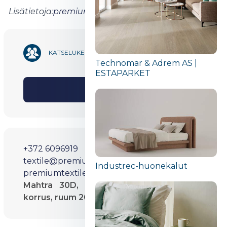
Lisätietoja:
premiumtextile.ee
1 327
KATSELUKERTOJEN MÄÄRÄ
Technomar & Adrem AS |
ESTAPARKET
Jaa
+372 6096919
textile@premiumdesign.ee
Industrec-huonekalut
premiumtextile.ee/
Mahtra 30D, Tallinn, MARA Ärihoone 2.
korrus, ruum 205