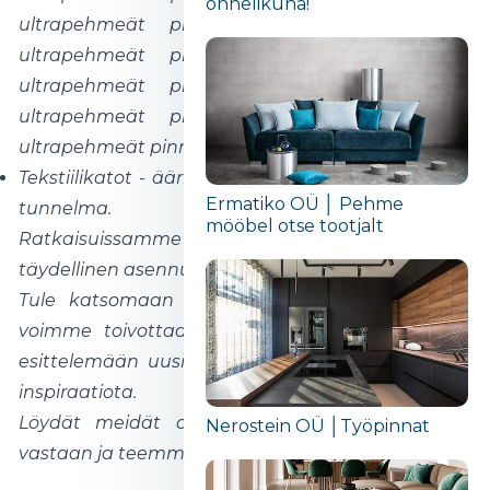
õnnelikuna!“
ultrapehmeät pinnat, ultrapehmeät pinnat,
ultrapehmeät pinnat, ultrapehmeät pinnat,
ultrapehmeät pinnat, ultrapehmeät pinnat,
ultrapehmeät pinnat, ultrapehmeät pinnat,
ultrapehmeät pinnat.
Tekstiilikatot - äärimmäinen akustiikka ja tyylikäs
Ermatiko OÜ │ Pehme
tunnelma.
mööbel otse tootjalt
Ratkaisuissamme yhdistyvät älykäs valaistus,
täydellinen asennus ja huippusuunnittelu.
Tule katsomaan itse! Odotamme innolla, että
voimme toivottaa sinut tervetulleeksi messuille
esittelemään uusia ratkaisujamme ja jakamaan
inspiraatiota.
Löydät meidät osastolta C31! Otamme ideasi
Nerostein OÜ │Työpinnat
vastaan ja teemme niistä totta.