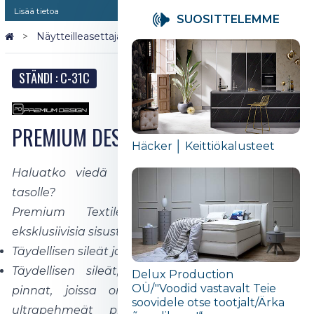
Lisää tietoa
SUOSITTELEMME
Näytteilleasettajat 2026
PREMIUM DESIGN
STÄNDI : C-31C
PREMIUM DESIGN
Häcker │ Keittiökalusteet
Haluatko viedä kotisi sisustuksen seuraavalle
tasolle?
Premium Textile tarjoaa moderneja ja
eksklusiivisia sisustusratkaisuja:
Täydellisen sileät ja kestävät pinnat.
Täydellisen sileät, ultrasileät ja ultrapehmeät
Delux Production
OÜ/"Voodid vastavalt Teie
pinnat, joissa on ultratäydellinen viimeistely,
soovidele otse tootjalt/Ärka
ultrapehmeät pinnat, ultrapintaiset pinnat,