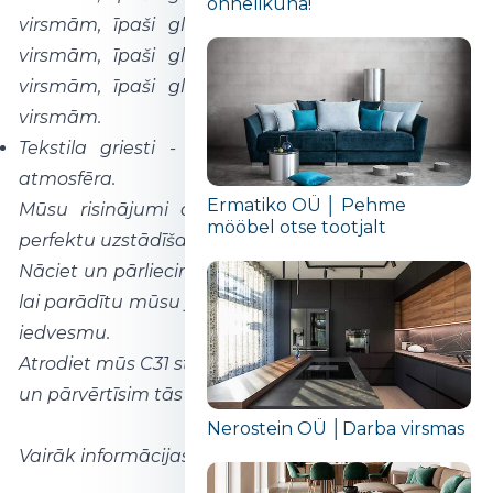
õnnelikuna!“
virsmām, īpaši gludām virsmām, īpaši gludām
virsmām, īpaši gludām virsmām, īpaši gludām
virsmām, īpaši gludām virsmām, īpaši gludām
virsmām.
Tekstila griesti - vislabākā akustika un stilīga
atmosfēra.
Ermatiko OÜ │ Pehme
Mūsu risinājumi apvieno gudru apgaismojumu,
mööbel otse tootjalt
perfektu uzstādīšanu un izcilu dizainu.
Nāciet un pārliecinieties paši! Gaidīsim jūs izstādē,
lai parādītu mūsu jaunos risinājumus un dalītos ar
iedvesmu.
Atrodiet mūs C31 stendā! Mēs īstenosim jūsu idejas
un pārvērtīsim tās realitātē.
Nerostein OÜ │Darba virsmas
Vairāk informācijas:
premiumtextile.ee