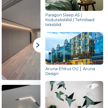
Paragon Sleep AS |
Kodutekstiilid | Tehnilised
tekstiilid
Aruna-Ehitus OÜ │ Aruna
Design