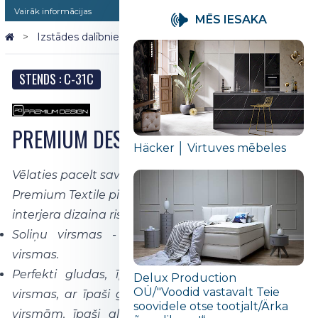
Vairāk informācijas
MĒS IESAKA
Izstādes dalībnieki 2026
PREMIUM DESIGN
STENDS : C-31C
PREMIUM DESIGN
Häcker │ Virtuves mēbeles
Vēlaties pacelt savu mājas interjeru jaunā līmenī?
Premium Textile piedāvā modernus un ekskluzīvus
interjera dizaina risinājumus:
Soliņu virsmas - perfekti gludas un izturīgas
virsmas.
Perfekti gludas, īpaši gludas un īpaši mīkstas
Delux Production
OÜ/"Voodid vastavalt Teie
virsmas, ar īpaši gludām virsmām, īpaši gludām
soovidele otse tootjalt/Ärka
virsmām, īpaši gludām virsmām, īpaši gludām