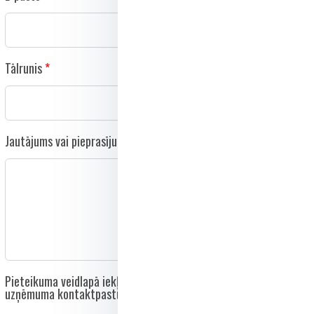
Tālrunis
Jautājums vai pieprasījums
Pieteikuma veidlapā iekļautie dati tiks nosūtīti tieši uz
uzņēmuma kontaktpastu un netiks nodoti trešām personām.