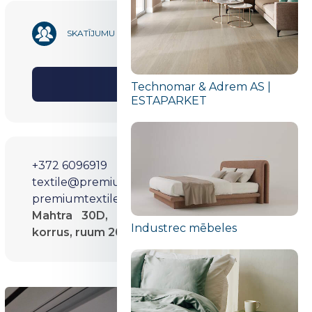
1 347
SKATĪJUMU SKAITS
DALĪTIES
Technomar & Adrem AS |
ESTAPARKET
+372 6096919
textile@premiumdesign.ee
premiumtextile.ee/
Mahtra 30D, Tallinn, MARA Ärihoone 2.
Industrec mēbeles
korrus, ruum 205