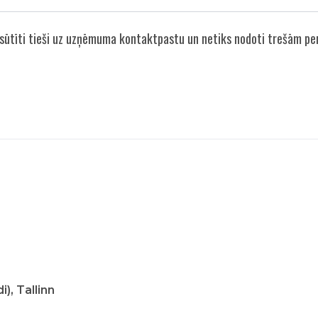
nosūtīti tieši uz uzņēmuma kontaktpastu un netiks nodoti trešām p
), Tallinn