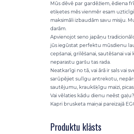
Mūs dēvē par gardēžiem, ēdiena frīk
etiķetes mēs vienmēr esam uzticīgi
maksimāli izbaudām savu misiju. Mum
darām.
Apvienojot seno japāņu tradicionā
jūs iegūstat perfektu mūsdienu lau
cepšanai, grilēšanai, sautēšanai vai
neparastu garšu tas rada.
Neatkarīgi no tā, vai ārā ir sals va
sarūpējiet sulīgu antrekotu, nepār
sautējumu, kraukšķīgu maizi, pica
Vai vēlaties kādu dienu neēst gaļu
Kapri brusketa maiņai pareizajā E
Produktu klāsts