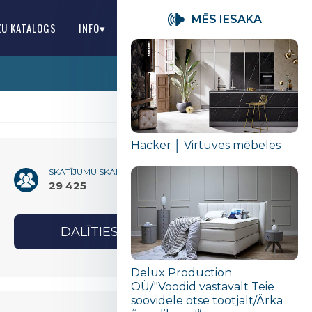
MĒS IESAKA
ŽU KATALOGS
INFO▾
LV
Häcker │ Virtuves mēbeles
SKATĪJUMU SKAITS
29 425
DALĪTIES
Delux Production
OÜ/"Voodid vastavalt Teie
soovidele otse tootjalt/Ärka