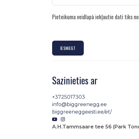
Pieteikuma veidlapā iekļautie dati tiks 
IESNIEGT
Sazinieties ar
+3725017303
info@biggreenegg.ee
biggreeneggeesti.ee/et/
A.H.Tammsaare tee 56 (Park Tondi