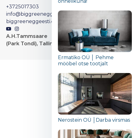
õnnelikuna!“
+3725017303
info@biggreenegg.ee
biggreeneggeesti.ee/et/
A.H.Tammsaare tee 56
(Park Tondi), Tallinn
Ermatiko OÜ │ Pehme
mööbel otse tootjalt
Nerostein OÜ │Darba virsmas