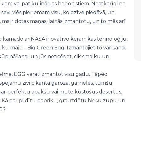
iem vai pat kulinārijas hedonistiem. Neatkarīgi no
 sev. Mēs pieņemam visu, ko dzīve piedāvā, un
s ir dotas maņas, lai tās izmantotu, un to mēs arī
lo kamado ar NASA inovatīvo keramikas tehnoloģiju,
ku māju - Big Green Egg. Izmantojiet to vārīšanai,
 kūpināšanai, un jūs neticēsiet, cik smalku un
i svelme, EGG varat izmantot visu gadu. Tāpēc
spējamu zivi pikantā garozā, garneles, tumšu
s ar perfektu apakšu vai mutē kūstošus desertus.
? Kā par pildītu papriku, grauzdētu biešu zupu un
GG?