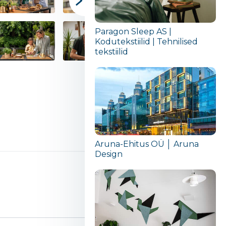
Paragon Sleep AS |
Kodutekstiilid | Tehnilised
tekstiilid
Aruna-Ehitus OÜ │ Aruna
Design