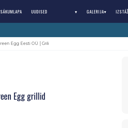
SĀKUMLAPA
UUDISED
▾
GALERIJA▾
IZSTĀ
reen Egg Eesti OÜ │Grili
een Egg grillid