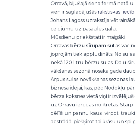
Orravā, bijušajā siena fermā netālu no
vien ir saglabājušās
rakstiskas liecīb
Johans Lagoss uzrakstīja vētrainākā
ceļojumu uz pasaules galu.
Mūsdienu priekšstati ir maigāki.
Orravas
bērzu sīrupam sul
as vāc n
joprojām tiek appludināts. No sulas
nekā 120 litru bērzu sulas. Daļu sīr
vākšanas sezonā nosaka gada daudz
Ārpus sulas novākšanas sezonas lauk
biznesa idejai, kas, pēc Nodokļu pār
bērza koksnes vietā viņi ir izvēlējuš
uz Orravu ierodas no Krētas. Starp 
dēlīši un pannu kausi, virpoti trauki
apstrādā, piešķirot tai krāsu un sp