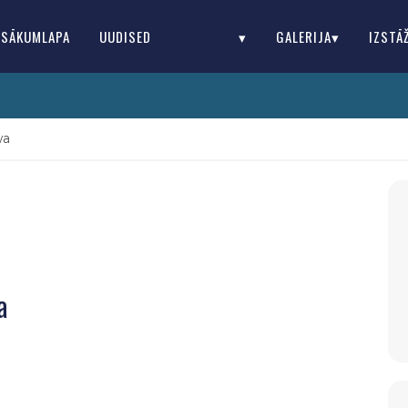
SĀKUMLAPA
UUDISED
▾
GALERIJA▾
IZSTĀ
wa
a