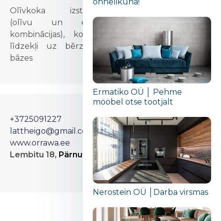
õnnelikuna!“
Olīvkoka izstrādājumi
(olīvu un epoksīda
kombinācijas), kosmētikas
līdzekļi uz bērzu sulas
bāzes
Ermatiko OÜ │ Pehme
mööbel otse tootjalt
+3725091227
lattheigo@gmail.com
www.orrawa.ee
Lembitu 18,
Pärnu,
Estonia
Nerostein OÜ │Darba virsmas