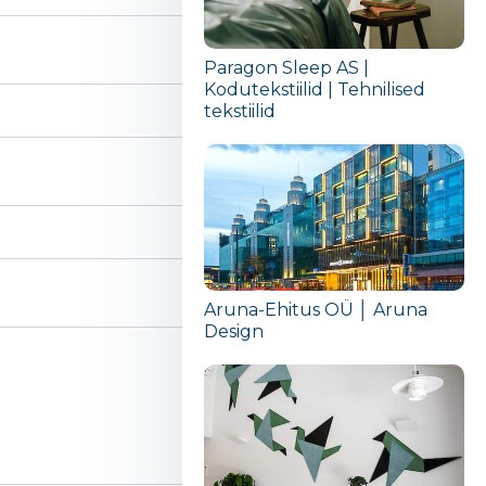
Paragon Sleep AS |
Kodutekstiilid | Tehnilised
tekstiilid
Aruna-Ehitus OÜ │ Aruna
Design