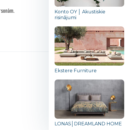
ersonām.
Konto OY │ Akustiskie
risinājumi
Ekstere Furniture
LONAS│DREAMLAND HOME