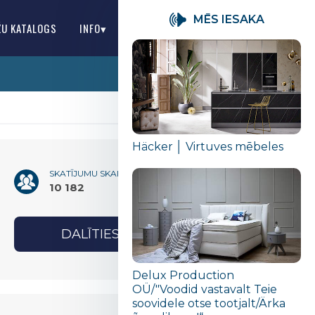
MĒS IESAKA
ŽU KATALOGS
INFO▾
LV
Häcker │ Virtuves mēbeles
SKATĪJUMU SKAITS
10 182
DALĪTIES
Delux Production
OÜ/"Voodid vastavalt Teie
soovidele otse tootjalt/Ärka