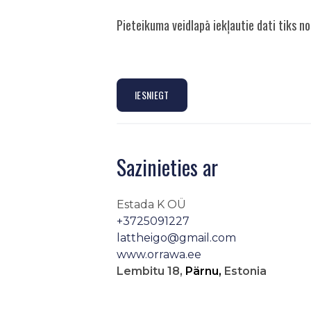
Pieteikuma veidlapā iekļautie dati tiks 
IESNIEGT
Sazinieties ar
Estada K OÜ
+3725091227
lattheigo@gmail.com
www.orrawa.ee
Lembitu 18,
Pärnu,
Estonia