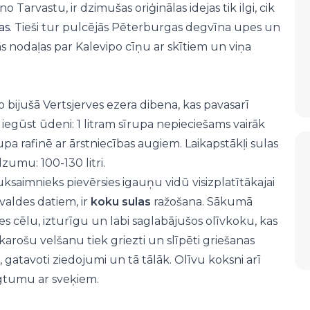
 Tarvastu, ir dzimušas oriģinālas idejas tik ilgi, cik
as
. Tieši tur pulcējās Pēterburgas degvīna upes un
s nodaļas par Kalevipo cīņu ar skītiem un viņa
o bijušā Vertsjerves ezera dibena, kas pavasarī
 iegūst ūdeni: 1 litram sīrupa nepieciešams vairāk
upa rafinē ar ārstniecības augiem. Laikapstākļi sulas
umu: 100-130 litri.
saimnieks pievērsies igauņu vidū visizplatītākajai
valdes datiem, ir
koku sulas
ražošana. Sākumā
ies cēlu, izturīgu un labi saglabājušos olīvkoku, kas
karošu velšanu tiek griezti un slīpēti griešanas
, gatavoti ziedojumi un tā tālāk. Olīvu koksni arī
ilgtumu ar sveķiem.