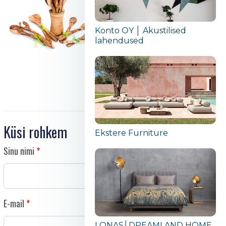
Konto OY │ Akustilised
lahendused
Küsi rohkem
Ekstere Furniture
Sinu nimi
E-mail
LONAS│DREAMLAND HOME