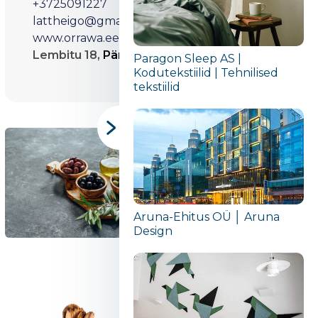
+3725091227
lattheigo@gmail.com
www.orrawa.ee
Lembitu 18,
Pärnu,
Estonia
Paragon Sleep AS |
Kodutekstiilid | Tehnilised
tekstiilid
Aruna-Ehitus OÜ │ Aruna
Design