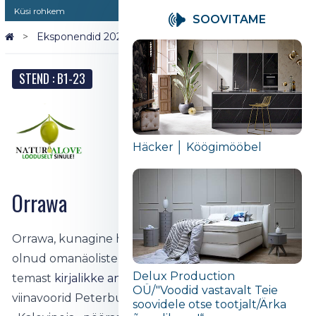
Küsi rohkem
SOOVITAME
Eksponendid 2026
Orrawa
STEND : B1-23
Häcker │ Köögimööbel
Orrawa
Orrawa, kunagine heinamõis Tarvastu külje all, on
olnud omanäoliste mõtete sünnikoht nii kaua, kui
Delux Production
temast
kirjalikke andmeid
leidub. Seal kogenesid
OÜ/"Voodid vastavalt Teie
viinavoorid Peterburi, seal kirjutas Johan Lagos
soovidele otse tootjalt/Ärka