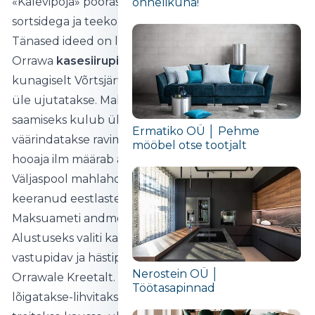
«Kalevipoja» pööraseimad peatükid võitlusest
õnnelikuna!“
sortsidega ja teekonnast maailma lõppu.
Tänased ideed on leebemad.
Orrawa
kasesiirupi
jaoks kogutakse mahl
kunagiselt Võrtsjärve põhjalt, mis kevaditi jätkuvalt
üle ujutatakse. Mahlast eraldatakse vesi: 1 liitri siirupi
saamiseks kulub üle 120 liitri kasemahla. Osa siirupit
Ermatiko OÜ │ Pehme
väärindatakse ravimtaimedega. Mahlakogumise
mööbel otse tootjalt
hooaja ilm määrab aastase koguse: 100-130 liitrit.
Väljaspool mahlahooaega on peremees vindi peale
keeranud eestlaste levinuimale äri-ideele, mis
Maksuameti andmeil on
puulusikate
tegemine.
Alustuseks valiti kasepuidu asemel väärikas,
vastupidav ja hästipoleeritav oliivipuu, mis saabub
Nerostein OÜ │
Orrawale Kreetalt. Lusikate voolimise vahele
Töötasapinnad
lõigatakse-lihvitakse lõikelaudu ning pannilabidaid,