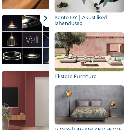
Konto OY │ Akustilised
lahendused
Ekstere Furniture
LONAS│DREAMLAND HOME