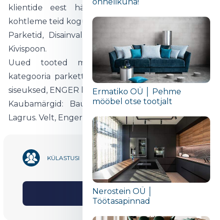
õnnelikuna!“
klientide eest hästi. Tulge meie juurde, kus
kohtleme teid kogukonna liikmena.
Parketid, Disainvalgustid, Siseuksed, Käepidemed,
Kivispoon.
Uued tooted messil: Suur valik preemium
kategooria parkette, Velt disainvalgustid, LEGRUS
siseuksed, ENGER käepidemed, Kivispoon.
Ermatiko OÜ │ Pehme
mööbel otse tootjalt
Kaubamärgid: Bauwerk, Nela-One, Fisnihparkiet,
Lagrus. Velt, Enger, Aprile, Stile, Sterk.
26 222
KÜLASTUSI
Nerostein OÜ │
Jaga
Töötasapinnad