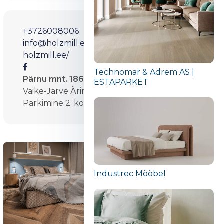
+3726008006
info@holzmill.ee
holzmill.ee/
Technomar & Adrem AS |
Pärnu mnt. 186, 11314 Tallinn
ESTAPARKET
Väike-Järve Ärimaja teine korrus.
Parkimine 2. korruse katuseparklas.
Industrec Mööbel