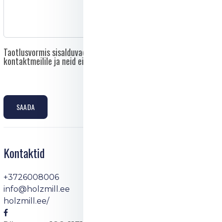
Taotlusvormis sisalduvad andmed saadetakse otse asutuse
kontaktmeilile ja neid ei edastata kolmandatele isikutele.
SAADA
Kontaktid
+3726008006
info@holzmill.ee
holzmill.ee/