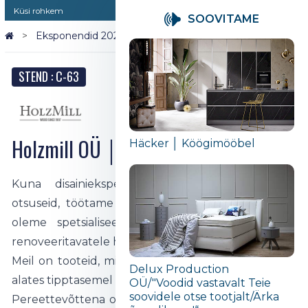
Küsi rohkem
SOOVITAME
Eksponendid 2026
Holzmill OÜ │ Põrandakatted
STEND : C-63
Holzmill OÜ │ Põrandakatted
Häcker │ Köögimööbel
Kuna disainieksperdid aitavad teha parimaid
otsuseid, töötame elamu- ja äriprojektidega ning
oleme spetsialiseerunud uusehitistele, ning ka
renoveeritavatele hoonetele.
Meil on tooteid, mis aitavad täita kõiki teie vajadusi
Delux Production
alates tipptasemel kuni eelarveteadliku ostjani.
OÜ/"Voodid vastavalt Teie
soovidele otse tootjalt/Ärka
Pereettevõttena oleme uhked, et hoolitseme oma