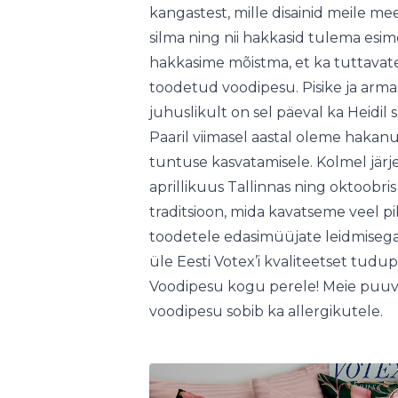
kangastest, mille disainid meile mee
silma ning nii hakkasid tulema esi
hakkasime mõistma, et ka tuttavat
toodetud voodipesu. Pisike ja armas
juhuslikult on sel päeval ka Heidil 
Paaril viimasel aastal oleme hak
tuntuse kasvatamisele. Kolmel järj
aprillikuus Tallinnas ning oktoobris
traditsioon, mida kavatseme veel pi
toodetele edasimüüjate leidmisega
üle Eesti Votex’i kvaliteetset tudu
Voodipesu kogu perele! Meie puuvill
voodipesu sobib ka allergikutele.