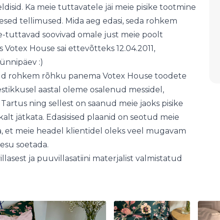
ldisid. Ka meie tuttavatele jäi meie pisike tootmine
mesed tellimused. Mida aeg edasi, seda rohkem
e-tuttavad soovivad omale just meie poolt
 Votex House sai ettevõtteks 12.04.2011,
sünnipäev :)
anud rohkem rõhku panema Votex House toodete
estikkusel aastal oleme osalenud messidel,
 Tartus ning sellest on saanud meie jaoks pisike
kalt jätkata. Edasisised plaanid on seotud meie
, et meie headel klientidel oleks veel mugavam
pesu soetada.
asest ja puuvillasatiini materjalist valmistatud