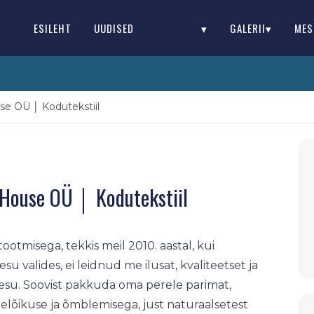
ESILEHT
UUDISED
▾
GALERII▾
MES
e OÜ │ Kodutekstiil
House OÜ │ Kodutekstiil
otmisega, tekkis meil 2010. aastal, kui
 valides, ei leidnud me ilusat, kvaliteetset ja
su. Soovist pakkuda oma perele parimat,
lõikuse ja õmblemisega, just naturaalsetest