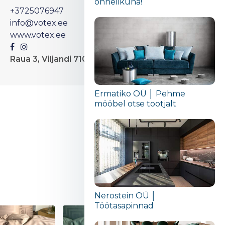
õnnelikuna!“
+3725076947
info@votex.ee
www.votex.ee
Raua 3, Viljandi 71020
Ermatiko OÜ │ Pehme
mööbel otse tootjalt
Nerostein OÜ │
Töötasapinnad