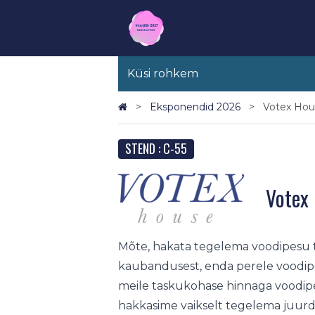
Küsi rohkem
Eksponendid 2026
Votex Hous
STEND : C-55
Votex 
Mõte, hakata tegelema voodipesu to
kaubandusest, enda perele voodipesu
meile taskukohase hinnaga voodipe
hakkasime vaikselt tegelema juurde