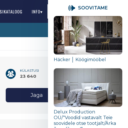
SOOVITAME
SIKATALOOG
INFO▾
EE
Häcker │ Köögimööbel
KÜLASTUSI
23 640
Jaga
Delux Production
OÜ/"Voodid vastavalt Teie
soovidele otse tootjalt/Ärka