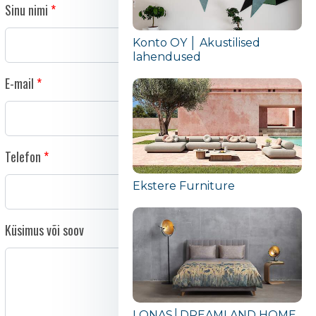
Sinu nimi
Konto OY │ Akustilised
lahendused
E-mail
Telefon
Ekstere Furniture
Küsimus või soov
LONAS│DREAMLAND HOME