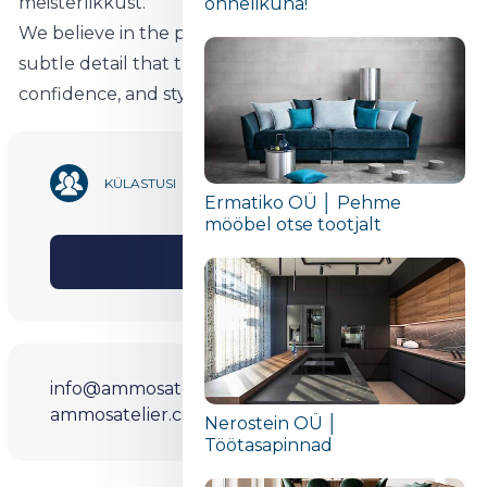
meisterlikkust.
õnnelikuna!“
We believe in the power of accessories — the
subtle detail that transforms presence into
confidence, and style into self-expression."
1 789
KÜLASTUSI
Ermatiko OÜ │ Pehme
mööbel otse tootjalt
Jaga
info@ammosatelier.com
ammosatelier.com
Nerostein OÜ │
Töötasapinnad