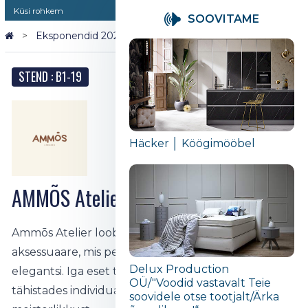
Küsi rohkem
SOOVITAME
Eksponendid 2026
AMMÕS Atelier
STEND : B1-19
Häcker │ Köögimööbel
AMMÕS Atelier
Ammōs Atelier loob ajatuid käsitööna valminud
aksessuaare, mis peegeldavad autentsust ja
Delux Production
elegantsi. Iga eset toodetakse piiratud tiraažis,
OÜ/"Voodid vastavalt Teie
tähistades individuaalsust ja rafineeritud
soovidele otse tootjalt/Ärka