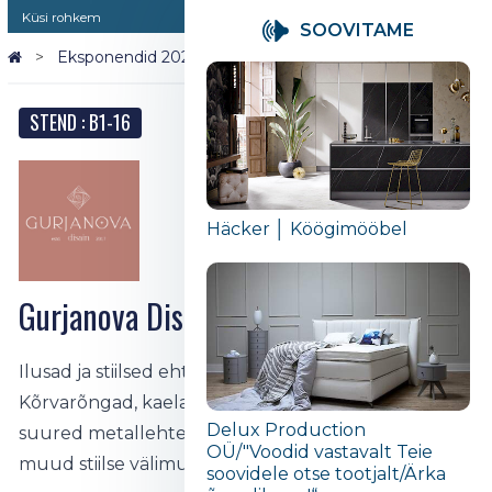
Küsi rohkem
SOOVITAME
Eksponendid 2026
Gurjanova Disain | Crystal AG
STEND : B1-16
Häcker │ Köögimööbel
Gurjanova Disain | Crystal AG
Ilusad ja stiilsed ehted tüdrukutele.
Kõrvarõngad, kaelakeed, ketid, trendikad prossid,
Delux Production
suured metallehted, sõrmused, kaelakeed ja palju
OÜ/"Voodid vastavalt Teie
muud stiilse välimuse loomiseks.
soovidele otse tootjalt/Ärka