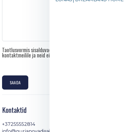
Taotlusvormis sisalduvad andmed saadetakse otse asutuse
kontaktmeilile ja neid ei edastata kolmandatele isikutele.
SAADA
Kontaktid
+37255552814
info@gurjanovadisain.ee