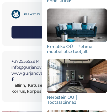
õnnelikuna!“
1 790
KÜLASTUSI
Jaga
Ermatiko OÜ │ Pehme
mööbel otse tootjalt
+37255552814
info@gurjanovadisain.ee
www.gurjanovadisain.ee
Tallinn, Katusepapi 4/2, sisetelefon 34, III
korrus, korpus C3, tuba C306
Nerostein OÜ │
Töötasapinnad