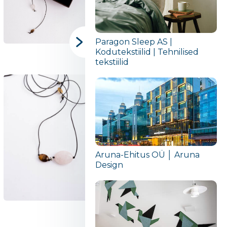
Paragon Sleep AS |
Kodutekstiilid | Tehnilised
tekstiilid
Aruna-Ehitus OÜ │ Aruna
Design