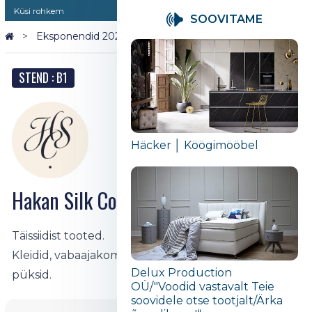
Küsi rohkem
SOOVITAME
Eksponendid 2026
Hakan Silk Collection
STEND : B1
Häcker │ Köögimööbel
Hakan Silk Collection
Täissiidist tooted.
Kleidid, vabaajakomplektid, pontšod, pluusid,
Delux Production
püksid.
OÜ/"Voodid vastavalt Teie
soovidele otse tootjalt/Ärka