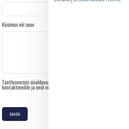
Küsimus või soov
Taotlusvormis sisalduvad andmed saadetakse otse asutuse
kontaktmeilile ja neid ei edastata kolmandatele isikutele.
SAADA