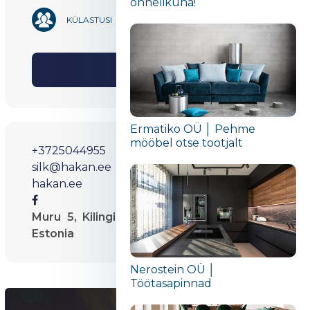
õnnelikuna!“
1 787
KÜLASTUSI
Jaga
Ermatiko OÜ │ Pehme
mööbel otse tootjalt
+3725044955
silk@hakan.ee
hakan.ee
Muru 5, Kilingi-Nõmme 86305, Pärnumaa,
Estonia
Nerostein OÜ │
Töötasapinnad