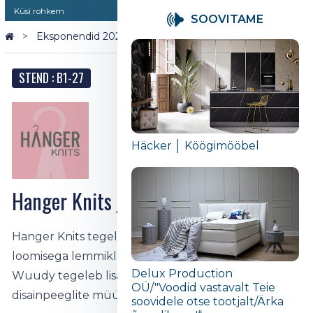
Küsi rohkem
SOOVITAME
Eksponendid 2026
Hanger Knits ja Wuudy
STEND : B1-27
Häcker │ Köögimööbel
Hanger Knits ja Wuudy
Hanger Knits tegeleb matchivate kudumite
loomisega lemmikloomadele ja nende omanikele.
Delux Production
Wuudy tegeleb lisaks eritellimusmööbli tootmisele
OÜ/"Voodid vastavalt Teie
disainpeeglite müümisega.
soovidele otse tootjalt/Ärka