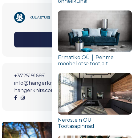
õnnelikuna!“
1 855
KÜLASTUSI
Jaga
Ermatiko OÜ │ Pehme
mööbel otse tootjalt
+37251916661
info@hangerknits.com
hangerknits.com
Nerostein OÜ │
Töötasapinnad