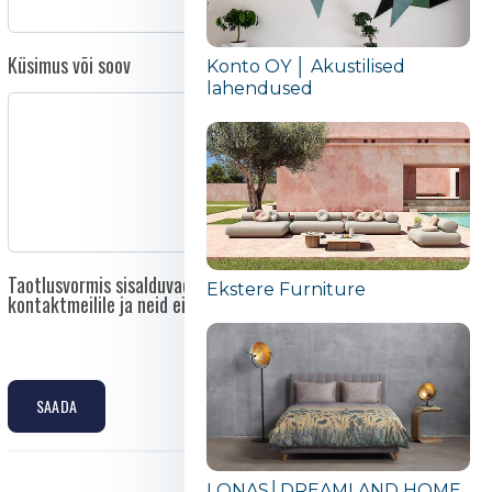
Küsimus või soov
Konto OY │ Akustilised
lahendused
Taotlusvormis sisalduvad andmed saadetakse otse asutuse
Ekstere Furniture
kontaktmeilile ja neid ei edastata kolmandatele isikutele.
SAADA
LONAS│DREAMLAND HOME