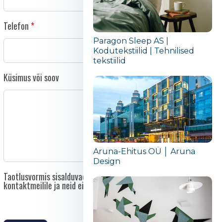
Telefon
Paragon Sleep AS |
Kodutekstiilid | Tehnilised
tekstiilid
Küsimus või soov
Aruna-Ehitus OÜ │ Aruna
Design
Taotlusvormis sisalduvad andmed saadetakse otse asutuse
kontaktmeilile ja neid ei edastata kolmandatele isikutele.