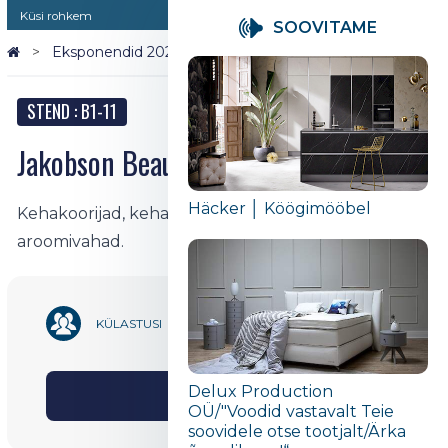
Küsi rohkem
SOOVITAME
Eksponendid 2026
Jakobson Beauty
STEND : B1-11
Jakobson Beauty
Häcker │ Köögimööbel
Kehakoorijad, kehavahud, kehaõlid, seebid,
aroomivahad.
1 703
KÜLASTUSI
Delux Production
Jaga
OÜ/"Voodid vastavalt Teie
soovidele otse tootjalt/Ärka