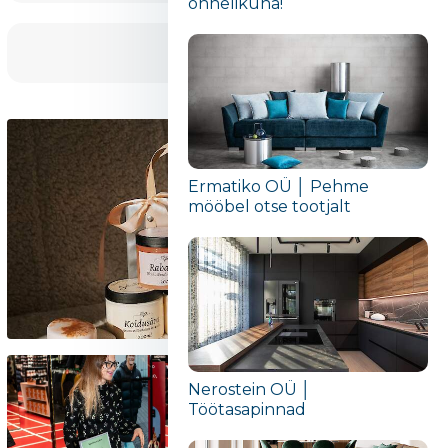
õnnelikuna!“
Ermatiko OÜ │ Pehme
mööbel otse tootjalt
Nerostein OÜ │
Töötasapinnad