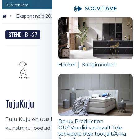
Küsi rohkem
SOOVITAME
Eksponendid 2026
TujuKuju
STEND : B1-27
Häcker │ Köögimööbel
TujuKuju
Tuju Kuju on uus Eesti bränd, mille keskmeks on
Delux Production
OÜ/"Voodid vastavalt Teie
kunstniku loodud tegelane Tuju Kuju.
soovidele otse tootjalt/Ärka