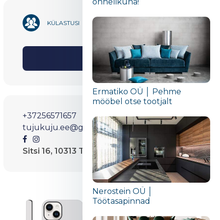
õnnelikuna!“
1 731
KÜLASTUSI
Jaga
Ermatiko OÜ │ Pehme
mööbel otse tootjalt
+37256571657
tujukuju.ee@gmail.com
Sitsi 16, 10313 Tallinn, Harjumaa, Eesti, EU
Nerostein OÜ │
Töötasapinnad