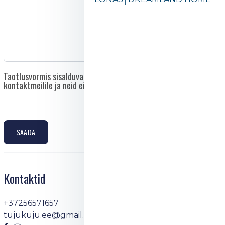
Taotlusvormis sisalduvad andmed saadetakse otse asutuse
kontaktmeilile ja neid ei edastata kolmandatele isikutele.
SAADA
Kontaktid
+37256571657
tujukuju.ee@gmail.com