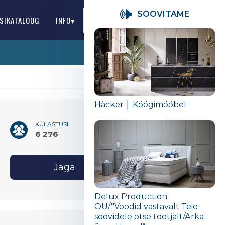
SOOVITAME
SIKATALOOG
INFO▾
EE
Häcker │ Köögimööbel
KÜLASTUSI
6 276
Jaga
Delux Production
OÜ/"Voodid vastavalt Teie
soovidele otse tootjalt/Ärka