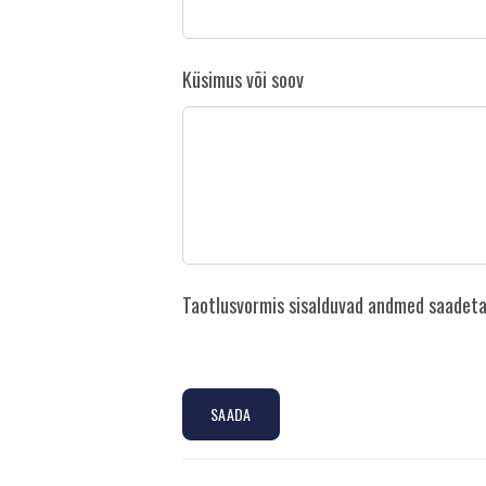
Küsimus või soov
Taotlusvormis sisalduvad andmed saadetak
SAADA