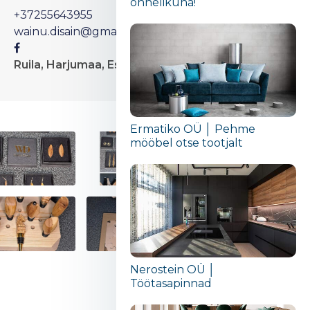
õnnelikuna!“
+37255643955
wainu.disain@gmail.com
Ruila, Harjumaa, Estonia
Ermatiko OÜ │ Pehme
mööbel otse tootjalt
Nerostein OÜ │
Töötasapinnad