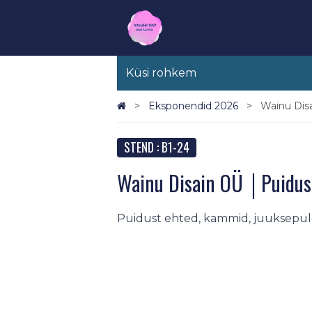
Küsi rohkem
Eksponendid 2026
Wainu Disa
STEND : B1-24
Wainu Disain OÜ │Puidus
Puidust ehted, kammid, juuksepulg