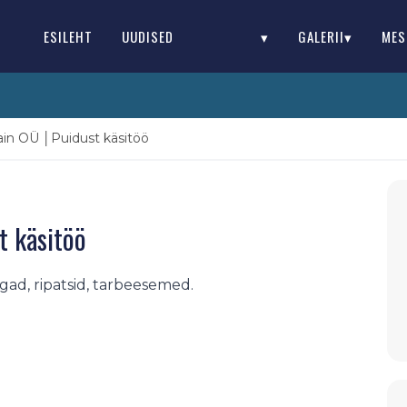
ESILEHT
UUDISED
▾
GALERII▾
MES
in OÜ │Puidust käsitöö
t käsitöö
ad, ripatsid, tarbeesemed.