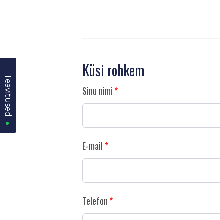
Küsi rohkem
Teavitused
Teavitused
Sinu nimi
E-mail
Telefon